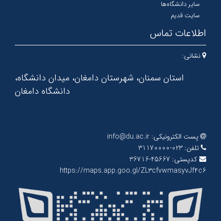
سایر دانشگاه‌ها
سایت قدیم
اطلاعات تماس
نشانی:
استان سمنان، شهرستان دامغان، میدان دانشگاه،
دانشگاه دامغان
پست الکترونیکی:
info@du.ac.ir
تلفن:
023-31170000
کدپستی:
45667-36716
https://maps.app.goo.gl/ZL3cfvwmasyvJf4c6