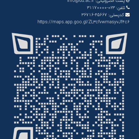
پست الکترونیکی:
info@du.ac.ir
تلفن:
023-31170000
کدپستی:
45667-36716
https://maps.app.goo.gl/ZL3cfvwmasyvJf4c6