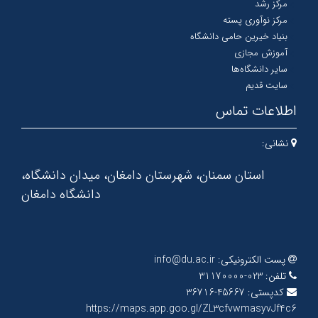
مرکز رشد
مرکز نوآوری پسته
بنیاد خیرین حامی دانشگاه
آموزش مجازی
سایر دانشگاه‌ها
سایت قدیم
اطلاعات تماس
نشانی:
استان سمنان، شهرستان دامغان، میدان دانشگاه،
دانشگاه دامغان
پست الکترونیکی:
info@du.ac.ir
تلفن:
023-31170000
کدپستی:
45667-36716
https://maps.app.goo.gl/ZL3cfvwmasyvJf4c6