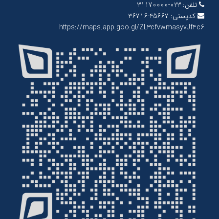
تلفن:
023-31170000
کدپستی:
45667-36716
https://maps.app.goo.gl/ZL3cfvwmasyvJf4c6