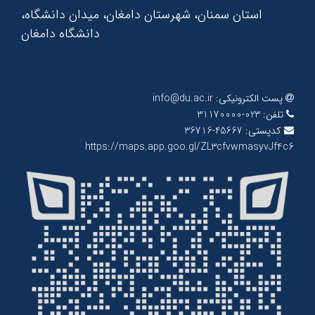
استان سمنان، شهرستان دامغان، میدان دانشگاه،
دانشگاه دامغان
پست الکترونیکی:
info@du.ac.ir
تلفن:
023-31170000
کدپستی:
45667-36716
https://maps.app.goo.gl/ZL3cfvwmasyvJf4c6