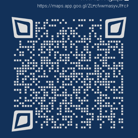
https://maps.app.goo.gl/ZL3cfvwmasyvJf4c6