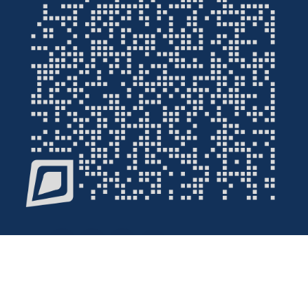
© 1367 - 1404 کلیه حقوق و امتیازات این سایت محفوظ و متعلق به