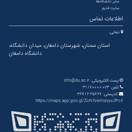
سایر دانشگاه‌ها
سایت قدیم
اطلاعات تماس
نشانی:
استان سمنان، شهرستان دامغان، میدان دانشگاه،
دانشگاه دامغان
پست الکترونیکی:
info@du.ac.ir
تلفن:
023-31170000
کدپستی:
45667-36716
https://maps.app.goo.gl/ZL3cfvwmasyvJf4c6