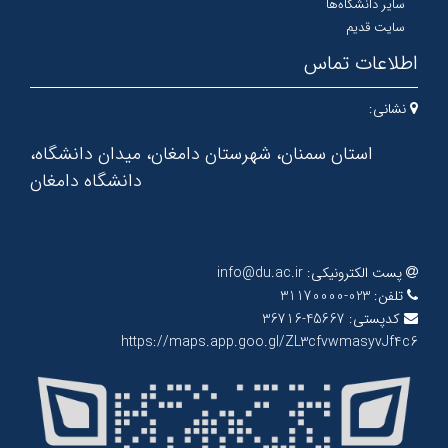
سایر دانشگاه‌ها
سایت قدیم
اطلاعات تماس
نشانی:
استان سمنان، شهرستان دامغان، میدان دانشگاه،
دانشگاه دامغان
پست الکترونیکی:
info@du.ac.ir
تلفن:
023-31170000
کدپستی:
45667-36716
https://maps.app.goo.gl/ZL3cfvwmasyvJf4c6