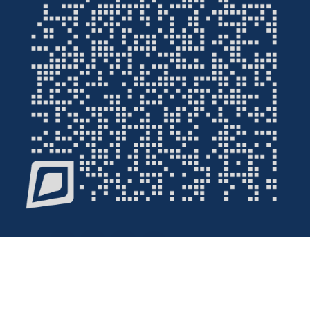
© 1367 - 1404 کلیه حقوق و امتیازات این سایت محفوظ و متعلق به