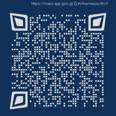
https://maps.app.goo.gl/ZL3cfvwmasyvJf4c6