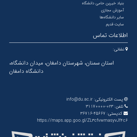
بنیاد خیرین حامی دانشگاه
آموزش مجازی
سایر دانشگاه‌ها
سایت قدیم
اطلاعات تماس
نشانی:
استان سمنان، شهرستان دامغان، میدان دانشگاه،
دانشگاه دامغان
پست الکترونیکی:
info@du.ac.ir
تلفن:
023-31170000
کدپستی:
45667-36716
https://maps.app.goo.gl/ZL3cfvwmasyvJf4c6