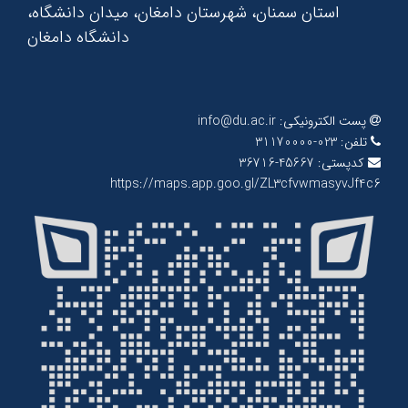
استان سمنان، شهرستان دامغان، میدان دانشگاه،
دانشگاه دامغان
پست الکترونیکی:
info@du.ac.ir
تلفن:
023-31170000
کدپستی:
45667-36716
https://maps.app.goo.gl/ZL3cfvwmasyvJf4c6