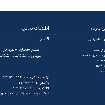
 سریع
اطلاعات تماس
نشانی:
م معظم رهبری
استان سمنان، شهرستان د
وری پسته
میدان دانشگاه، دانشگاه 
رین حامی دانشگاه
مجازی
شگاه‌ها
یم
پست الکترونیکی:
info@du.ac.ir
تلفن:
023-31170000
کدپستی:
45667-36716
.app.goo.gl/ZL3cfvwmasyvJf4c6