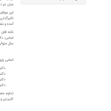
میان دو درصد 
این موفقی
تاثیرگذار
آمده و نشا
نکته قابل
اساس، دکتر
سال متوالی
اسامی پژوهشگران
دکتر احس
دکتر احم
دکتر حامد
دکتر رسو
تداوم حضو
کاربردی و